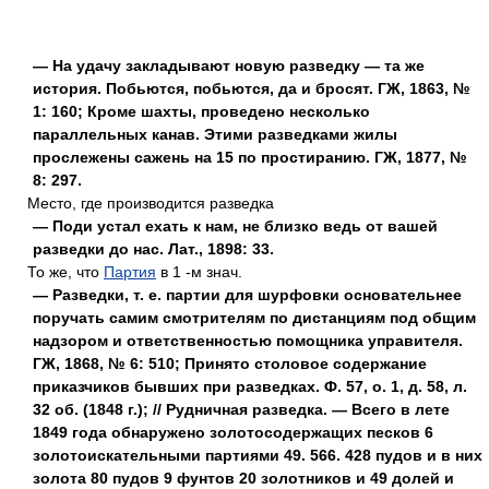
— На удачу закладывают новую разведку — та же
история. Побьются, побьются, да и бросят. ГЖ, 1863, №
1: 160; Кроме шахты, проведено несколько
параллельных канав. Этими разведками жилы
прослежены сажень на 15 по простиранию. ГЖ, 1877, №
8: 297.
Место, где производится разведка
— Поди устал ехать к нам, не близко ведь от вашей
разведки до нас. Лат., 1898: 33.
То же, что
Партия
в 1 -м знач.
— Разведки, т. е. партии для шурфовки основательнее
поручать самим смотрителям по дистанциям под общим
надзором и ответственностью помощника управителя.
ГЖ, 1868, № 6: 510; Принято столовое содержание
приказчиков бывших при разведках. Ф. 57, о. 1, д. 58, л.
32 об. (1848 г.); // Рудничная разведка. — Всего в лете
1849 года обнаружено золотосодержащих песков 6
золотоискательными партиями 49. 566. 428 пудов и в них
золота 80 пудов 9 фунтов 20 золотников и 49 долей и