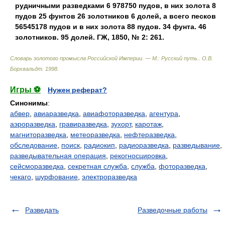
рудничными разведками 6 978750 пудов, в них золота 8
пудов 25 фунтов 26 золотников 6 долей, а всего песков
56545178 пудов и в них золота 88 пудов. 34 фунта. 46
золотников. 95 долей. ГЖ, 1850, № 2: 261.
Словарь золотого промысла Российской Империи. — М.: Русский путь.
.
О.В.
Борхвальдт
.
1998
.
Игры ⚽
Нужен реферат?
Синонимы
:
абвер
,
авиаразведка
,
авиафоторазведка
,
агентура
,
аэроразведка
,
гравиразведка
,
зухорт
,
каротаж
,
магниторазведка
,
метеоразведка
,
нефтеразведка
,
обследование
,
поиск
,
радиокип
,
радиоразведка
,
разведывание
,
разведывательная операция
,
рекогносцировка
,
сейсморазведка
,
секретная служба
,
служба
,
фоторазведка
,
чекаго
,
шурфование
,
электроразведка
Разведать
Разведочные работы